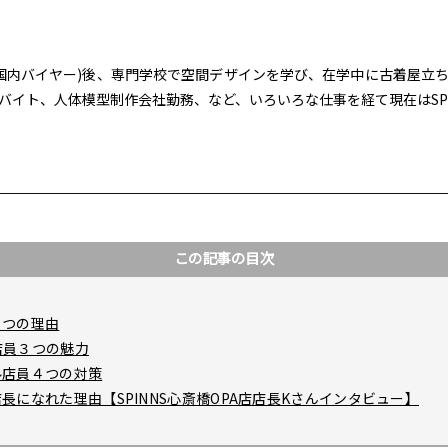
員・国内バイヤー)後、専門学校で空間デザインを学び、在学中に古着屋
バイト、人体模型制作会社勤務、など、いろいろな仕事を経て現在はSPI
この記事の目次
４つの理由
店員３つの魅力
ル店員４つの対策
になれた理由【SPINNS心斎橋OPA店店長Kさんインタビュー】