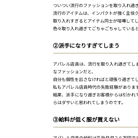
ついつい流行のファッションを取り入れ過
流行のアイテムは、インパクトが強く主役
取り入れすぎるとアイテム同士が喧嘩して
色々取り入れ過ぎてごちゃごちゃしている
②派手になりすぎてしまう
アパレル店員は、流行を取り入れ過ぎてし
なファッションだと、
自分も個性を出さなければと頑張り過ぎて
私もアパレル店員時代の失敗経験がありま
結果、派手になり過ぎお客様からは引かれ
らはダサいと思われてしまうのです。
③給料が低く服が買えない
アパレル店員の給料は平均月収２８万円で