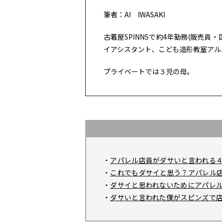
筆者：AI IWASAKI
古着屋SPINNSで約4年勤務(販売
イアシスタント、こども造形教室アル
プライベートでは３児の母。
・
アパレル店員がダサいと言われる
・
これでもダサイと思う？アパレル
・
ダサイと思われないためにアパレ
・
ダサいと言われた僕がスピンズで店長