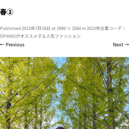
春②
Published
2023年7月18日
at
1890 × 2560
in
2023年古着コーデ｜
SPINNSがオススメする人気ファッション
.
← Previous
Next →