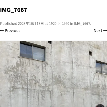
IMG_7667
Published
2023年10月18日
at
1920 × 2560
in
IMG_7667
.
← Previous
Next →