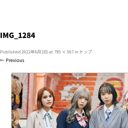
IMG_1284
Published
2022年6月2日
at
795 × 567
in
トップ
.
← Previous