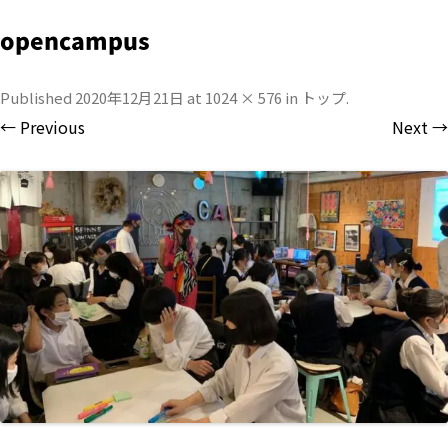
opencampus
Published
2020年12月21日
at
1024 × 576
in
トップ
.
← Previous
Next →