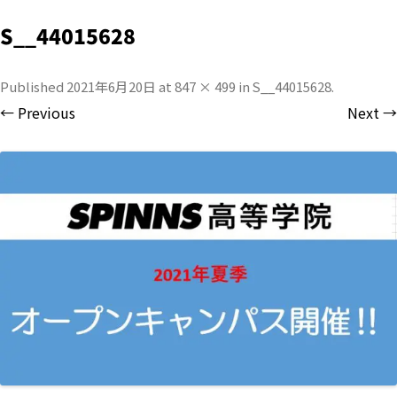
S__44015628
Published
2021年6月20日
at
847 × 499
in
S__44015628
.
← Previous
Next →