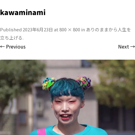
kawaminami
Published
2023年6月23日
at
800 × 800
in
ありのままから人生を
立ち上げる
.
← Previous
Next →