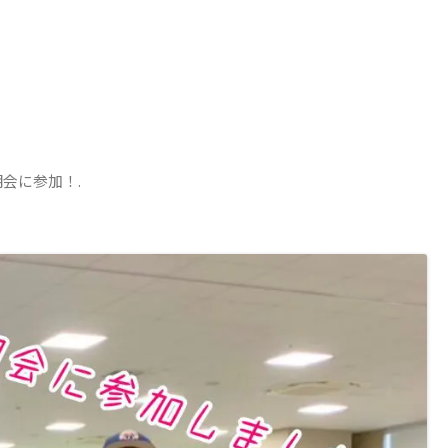
明会に参加！
.