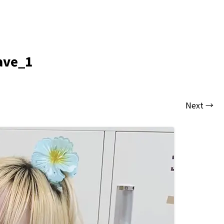
ave_1
Next →