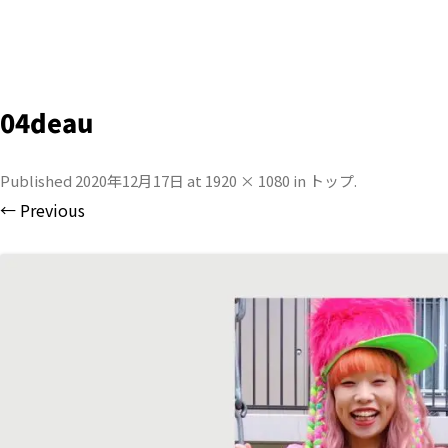
04deau
Published
2020年12月17日
at
1920 × 1080
in
トップ
.
← Previous