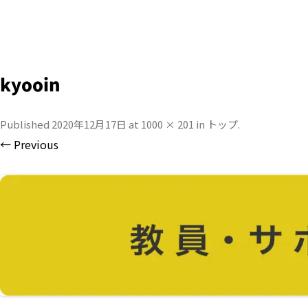
kyooin
Published
2020年12月17日
at
1000 × 201
in
トップ
.
← Previous