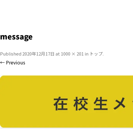
message
Published
2020年12月17日
at
1000 × 201
in
トップ
.
← Previous