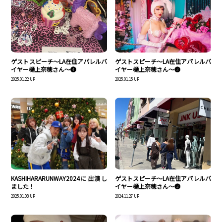
ゲストスピーチ〜LA在住アパレルバ
ゲストスピーチ〜LA在住アパレルバ
イヤー樋上奈穂さん〜❹
イヤー樋上奈穂さん〜❸
2025.01.22 UP
2025.01.15 UP
KASHIHARARUNWAY2024に出演し
ゲストスピーチ〜LA在住アパレルバ
ました！
イヤー樋上奈穂さん〜❷
2025.01.08 UP
2024.11.27 UP