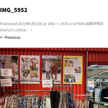
IMG_5952
Published
2023年5月31日
at
2560 × 1920
in
SPINNS高等学院の
POPUP☆OPEN！！
.
← Previous