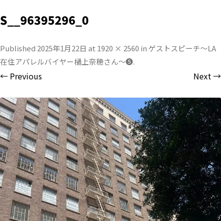
S__96395296_0
Published
2025年1月22日
at
1920 × 2560
in
ゲストスピーチ〜LA
在住アパレルバイヤー樋上奈穂さん〜❺
.
← Previous
Next →